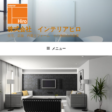
コ
ン
テ
ン
ツ
株式会社 インテリアヒロ
へ
住宅、店舗 内装リフォーム その他総合内装業
ス
キ
メニュー
ッ
プ